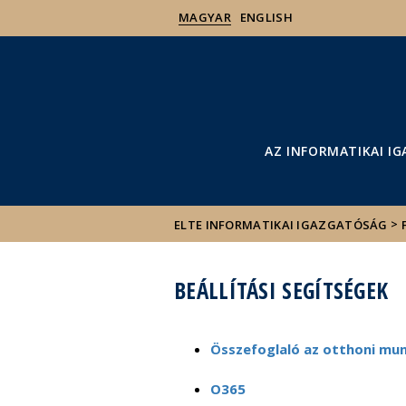
MAGYAR
ENGLISH
AZ INFORMATIKAI I
>
ELTE INFORMATIKAI IGAZGATÓSÁG
BEÁLLÍTÁSI SEGÍTSÉGEK
Összefoglaló az otthoni mu
O365