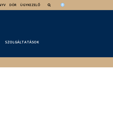
NYV
DÖR
ÜGYKEZELŐ
SZOLGÁLTATÁSOK