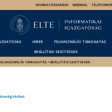
Események
ELTE a
Hírek
MUNKATÁRSAKNAK
WEBMAIL
TELEFONKO
sajtóban
GAZGATÓSÁG
HÍREK
FELHASZNÁLÓI TÁMOGATÁS
BEÁLLÍTÁSI SEGÍTSÉGEK
>
FELHASZNÁLÓI TÁMOGATÁS
BEÁLLÍTÁSI SEGÍTSÉGEK
nkavégzéshez