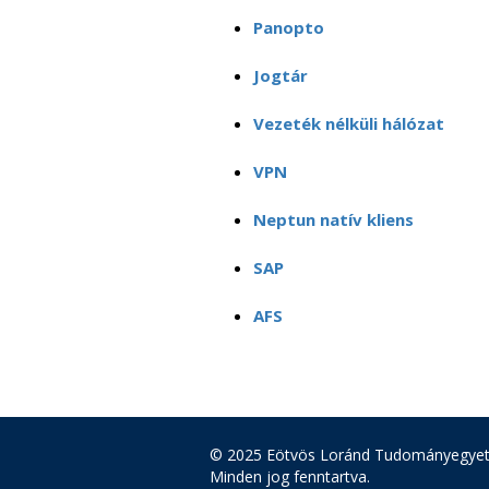
Panopto
Jogtár
Vezeték nélküli hálózat
VPN
Neptun natív kliens
SAP
AFS
© 2025 Eötvös Loránd Tudományegye
Minden jog fenntartva.