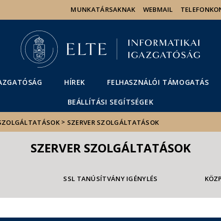
Események
ELTE a
Hírek
MUNKATÁRSAKNAK
WEBMAIL
TELEFONKO
sajtóban
GAZGATÓSÁG
HÍREK
FELHASZNÁLÓI TÁMOGATÁS
BEÁLLÍTÁSI SEGÍTSÉGEK
>
SZOLGÁLTATÁSOK
SZERVER SZOLGÁLTATÁSOK
SZERVER SZOLGÁLTATÁSOK
SSL TANÚSÍTVÁNY IGÉNYLÉS
KÖZP