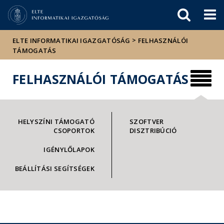
Események
ELTE a
Hírek
sajtóban
>
ELTE INFORMATIKAI IGAZGATÓSÁG
FELHASZNÁLÓI
TÁMOGATÁS
FELHASZNÁLÓI TÁMOGATÁS
HELYSZÍNI TÁMOGATÓ
SZOFTVER
CSOPORTOK
DISZTRIBÚCIÓ
IGÉNYLŐLAPOK
BEÁLLÍTÁSI SEGÍTSÉGEK